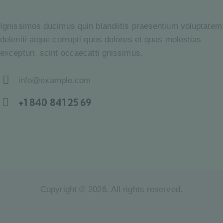
Ignissimos ducimus quin blandiitis praesentium voluptatem
deleniti atque corrupti quos dolores et quas molestias
excepturi. scint occaecatti gnissimus.
info@example.com
E-
+1 840 841 25 69
m
Ph
ail:
on
e:
Copyright © 2026. All rights reserved.